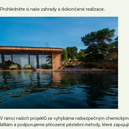
Prohlédněte si naše zahrady a dokončené realizace.
V rámci našich projektů se vyhýbáme nebezpečným chemickým
látkám a podporujeme přirozené pěstební metody, které zapojují