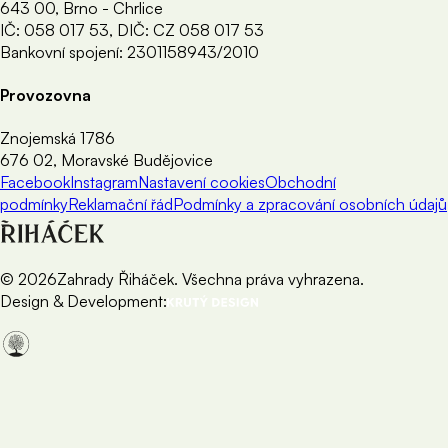
643 00, Brno - Chrlice
IČ: 058 017 53, DIČ: CZ 058 017 53
Bankovní spojení: 2301158943/2010
Provozovna
Znojemská 1786
676 02, Moravské Budějovice
Facebook
Instagram
Nastavení cookies
Obchodní
podmínky
Reklamační řád
Podmínky a zpracování osobních údajů
©
2026
Zahrady Řiháček. Všechna práva vyhrazena.
Design & Development: